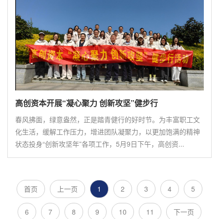
高创资本开展“凝心聚力 创新攻坚”健步行
春风拂面，绿意盎然，正是踏青健行的好时节。为丰富职工文
化生活，缓解工作压力，增进团队凝聚力，以更加饱满的精神
状态投身“创新攻坚年”各项工作，5月9日下午，高创资...
首页
上一页
1
2
3
4
5
6
7
8
9
10
11
下一页