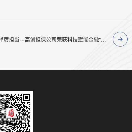
下一篇 : 科技赋能金融 高创踔厉担当---高创担保公司荣获科技赋能金融“突出贡献奖”