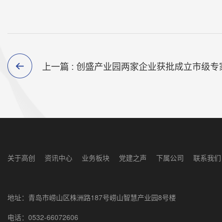
上一篇 : 创盛产业园两家企业获批成立市级专
关于高创
资讯中心
业务板块
党建之声
下属公司
联系我们
地址：青岛市崂山区株洲路187号崂山智慧产业园8号楼
电话：0532-66072606