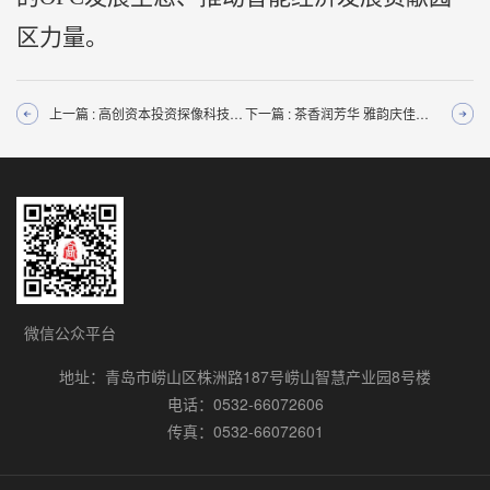
区力量。
上一篇 : 高创资本投资探像科技 布局海工智能装备产业领域
下一篇 : 茶香润芳华 雅韵庆佳节--高创资本举办“茶香女神节”茶文化活动
微信公众平台
地址：青岛市崂山区株洲路187号崂山智慧产业园8号楼
电话：0532-66072606
传真：0532-66072601